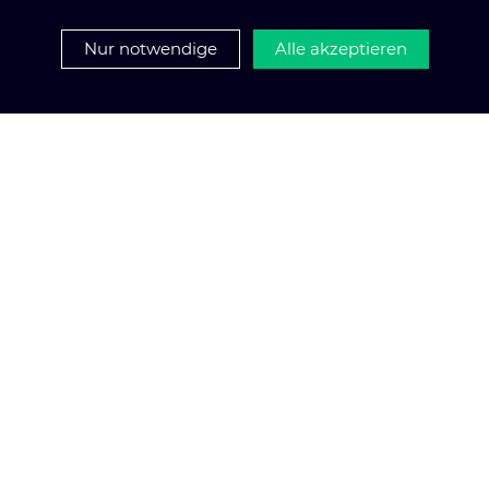
Nur notwendige
Alle akzeptieren
No-Code AI
Data Lakehouse
Machine Learning
Entwickeln, trainieren und deployen Sie Machine-
Learning-Modelle in großem Maßstab. Nutzen Sie
leistungsstarke ML-Frameworks, AutoML-
Funktionen und umfassende
Modellverwaltungstools, um Ihre KI-Initiativen zu
beschleunigen.